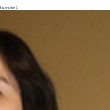
php
on line
14