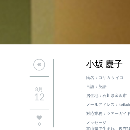
小坂 慶子
氏名：コサカ ケイコ
言語：英語
8月
12
居住地：石川県金沢市
メールアドレス：keikokos
対応業務：ツアーガイ
メッセージ
0
富山県で生まれ、現在