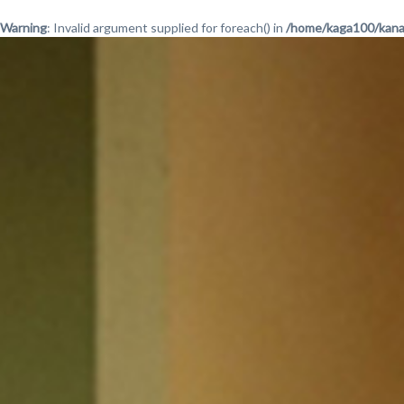
Warning
: Invalid argument supplied for foreach() in
/home/kaga100/kanaz