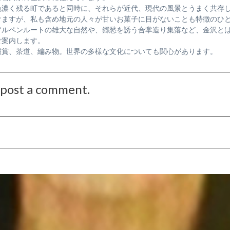
色濃く残る町であると同時に、それらが近代、現代の風景とうまく共存
けますが、私も含め地元の人々が甘いお菓子に目がないことも特徴のひ
アルペンルートの雄大な自然や、郷愁を誘う合掌造り集落など、金沢と
ご案内します。
鑑賞、茶道、編み物。世界の多様な文化についても関心があります。
o post a comment.