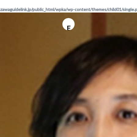
awaguidelink.jp/public_html/wpka/wp-content/themes/child01/single.
E