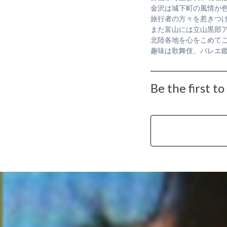
金沢は城下町の風情が
旅行者の方々を惹きつ
また富山には立山黒部
北陸各地を心をこめて
趣味は歌舞伎、バレエ
Be the first t